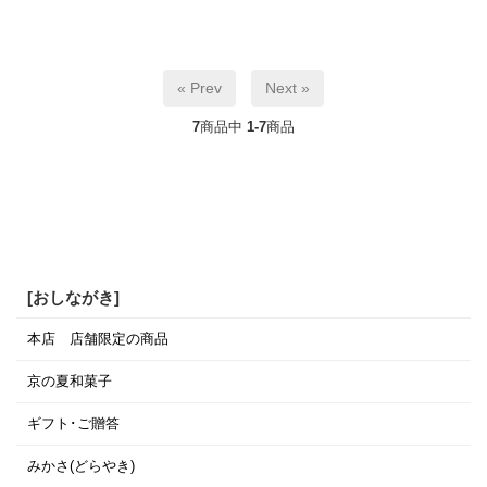
« Prev
Next »
7
商品中
1-7
商品
[おしながき]
本店 店舗限定の商品
京の夏和菓子
ギフト･ご贈答
みかさ(どらやき)