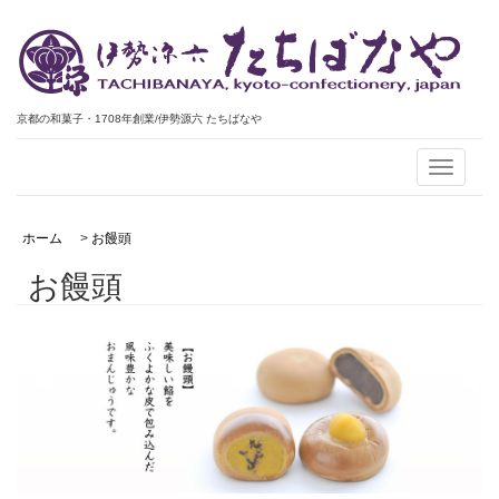
京都の和菓子・1708年創業/伊勢源六 たちばなや
Toggle
navigati
ホーム
>
お饅頭
お饅頭