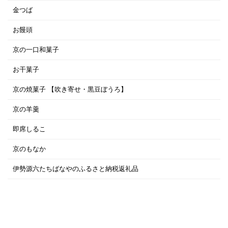
金つば
お饅頭
京の一口和菓子
お干菓子
京の焼菓子 【吹き寄せ・黒豆ぼうろ】
京の羊羹
即席しるこ
京のもなか
伊勢源六たちばなやのふるさと納税返礼品