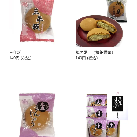
三年坂
栂の尾 （抹茶饅頭）
140円 (税込)
140円 (税込)