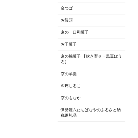
金つば
お饅頭
京の一口和菓子
お干菓子
京の焼菓子 【吹き寄せ・黒豆ぼう
ろ】
京の羊羹
即席しるこ
京のもなか
伊勢源六たちばなやのふるさと納
税返礼品