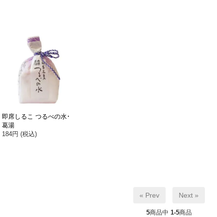
即席しるこ つるべの水･
葛湯
184円 (税込)
« Prev
Next »
5
商品中
1-5
商品