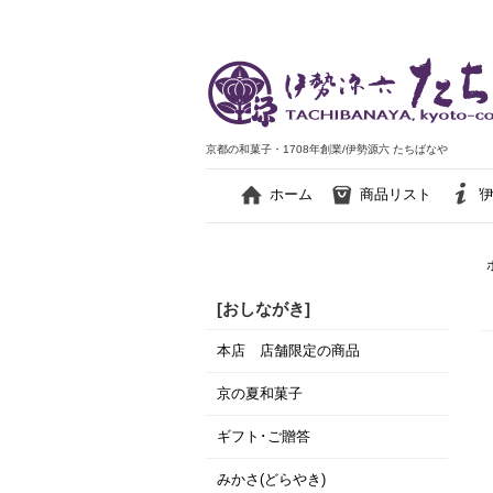
京都の和菓子・1708年創業/伊勢源六 たちばなや
ホーム
商品リスト
'
[おしながき]
本店 店舗限定の商品
京の夏和菓子
ギフト･ご贈答
みかさ(どらやき)