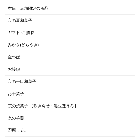
本店 店舗限定の商品
京の夏和菓子
ギフト･ご贈答
みかさ(どらやき)
金つば
お饅頭
京の一口和菓子
お干菓子
京の焼菓子 【吹き寄せ・黒豆ぼうろ】
京の羊羹
即席しるこ