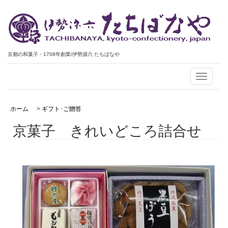
京都の和菓子・1708年創業/伊勢源六 たちばなや
Toggle
navigati
ホーム
>
ギフト･ご贈答
京菓子 きれいどころ詰合せ