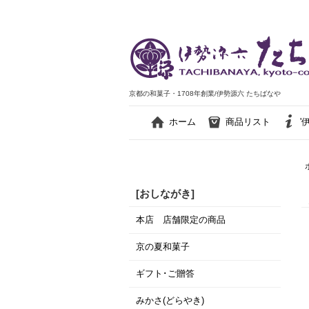
京都の和菓子・1708年創業/伊勢源六 たちばなや
ホーム
商品リスト
'
[おしながき]
本店 店舗限定の商品
京の夏和菓子
ギフト･ご贈答
みかさ(どらやき)