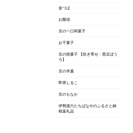
金つば
お饅頭
京の一口和菓子
お干菓子
京の焼菓子 【吹き寄せ・黒豆ぼう
ろ】
京の羊羹
即席しるこ
京のもなか
伊勢源六たちばなやのふるさと納
税返礼品