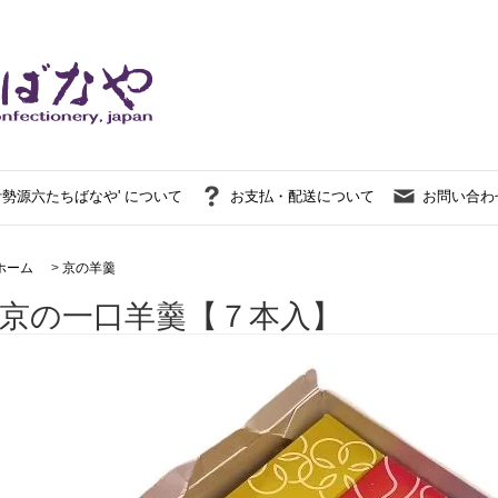
伊勢源六たちばなや' について
お支払・配送について
お問い合わ
ホーム
>
京の羊羹
京の一口羊羹【７本入】