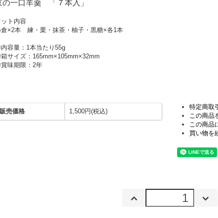
京の一口羊羹 「７本入」
セット内容
小倉×2本 練・栗・抹茶・柚子・黒糖×各1本
◎内容量：1本当たり55g
箱サイズ：165mm×105mm×32mm
◎賞味期限：2年
特定商取
販売価格
1,500円(税込)
この商品
この商品
買い物を