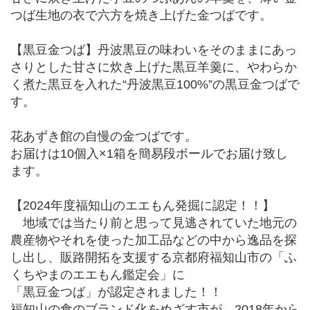
つば生地の衣で六方を焼き上げた金つばです。
【黒豆金つば】丹波黒豆の味わいをそのままにあっ
さりとした甘さに炊き上げた黒豆羊羹に、やわらか
く煮た黒豆を入れた“丹波黒豆100%”の黒豆金つばで
す。
花あずき館の自慢の金つばです。
お届けは10個入×1箱を簡易段ボールでお届け致し
ます。
【2024年度福知山のエエもん発掘に認定！！】
地域では当たり前と思って見逃されていた地元の
農産物やそれを使った加工品などの中から逸品を探
し出し、販路開拓を支援する京都府福知山市の「ふ
くちやまのエエもん鑑定会」に
「黒豆金つば」が認定されました！！
福知山の食のブランド化をめざす市が、2018年から