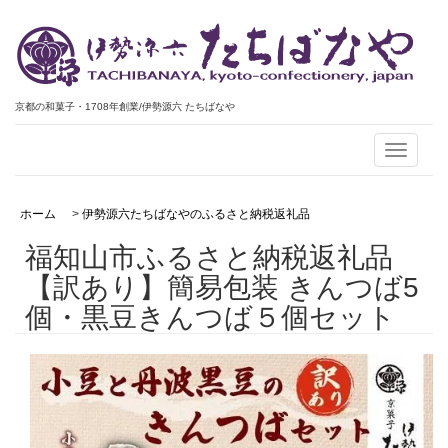
京都の和菓子・1708年創業/伊勢源六 たちばなや
Toggle
navigati
ホーム
>
伊勢源六たちばなやのふるさと納税返礼品
福知山市ふるさと納税返礼品
【訳あり】簡易包装 きんつば5
個・黒豆きんつば５個セット