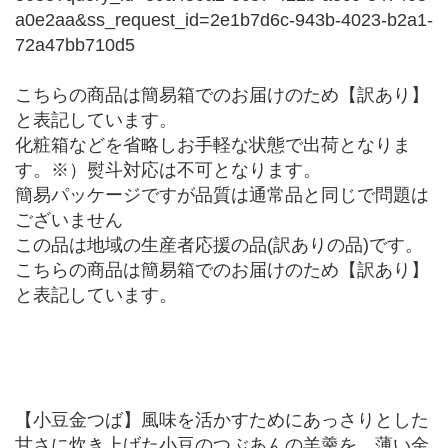
a0e2aa&ss_request_id=2e1b7d6c-943b-4023-b2a1-
72a47bb710d5
こちらの商品は簡易箱でのお届けのため【訳あり】
と表記しています。
化粧箱などを省略しお手軽な状態で出荷となりま
す。※）熨斗対応は不可となります。
簡易パッケージですが品質は通常品と同じで問題は
ございません
この品は地域の生産者応援の品(訳ありの品)です。
こちらの商品は簡易箱でのお届けのため【訳あり】
と表記しています。
【小豆金つば】風味を活かすためにあっさりとした
甘さに炊き上げた小豆のつぶあんの羊羹を、薄い金