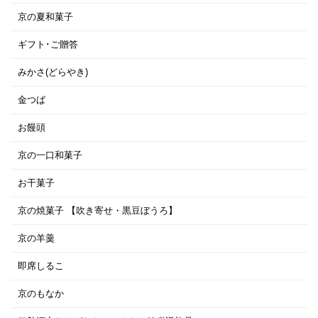
京の夏和菓子
ギフト･ご贈答
みかさ(どらやき)
金つば
お饅頭
京の一口和菓子
お干菓子
京の焼菓子 【吹き寄せ・黒豆ぼうろ】
京の羊羹
即席しるこ
京のもなか